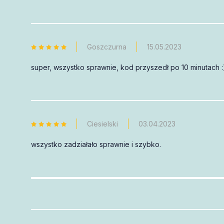
Goszczurna
15.05.2023
super, wszystko sprawnie, kod przyszedł po 10 minutach 
Ciesielski
03.04.2023
wszystko zadziałało sprawnie i szybko.