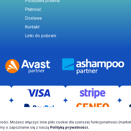
Podstawa prawna
Płatność
Dostawa
Kontakt
Linki do pobrani
ści. Możesz włączyć inne pliki cookie dla szerszej funkcjonalności (market
© VR Software 2021-2026 Wszelkie prawa zastrzeżone! 2026 ©
imy o zapoznanie się z naszą
Polityką prywatności.