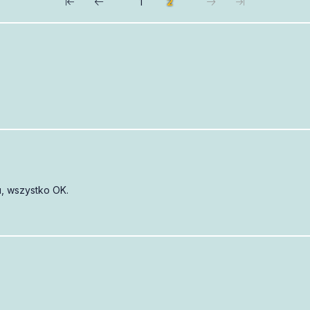
1
2
u, wszystko OK.