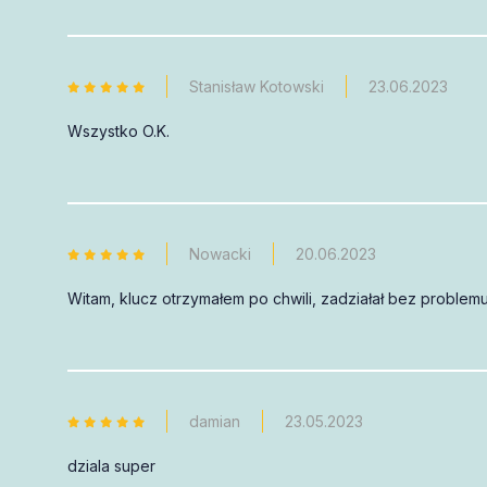
Stanisław Kotowski
23.06.2023
Wszystko O.K.
Nowacki
20.06.2023
Witam, klucz otrzymałem po chwili, zadziałał bez problem
damian
23.05.2023
dziala super