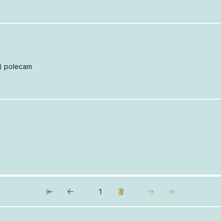
:) polecam
1
2