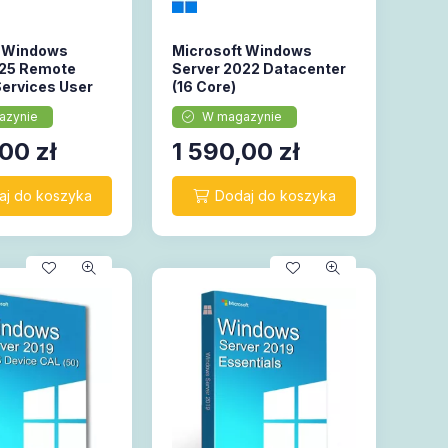
t Windows
Microsoft Windows
025 Remote
Server 2022 Datacenter
ervices User
(16 Core)
żytkowników)
W magazynie
azynie
,00
zł
1 590,00
zł