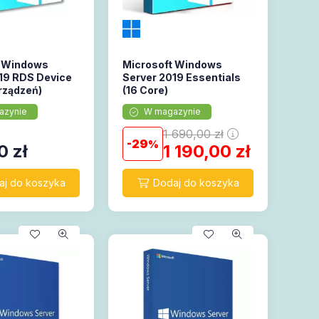
t Windows
Microsoft Windows
19 RDS Device
Server 2019 Essentials
rządzeń)
(16 Core)
azynie
W magazynie
1 690,00
zł
29
0
zł
1 190,00
zł