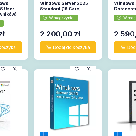
dows
Windows Server 2025
Windows 
S User
Standard (16 Core)
Datacente
wników)
W magazynie
W mag
zł
2 200,00
zł
2 590