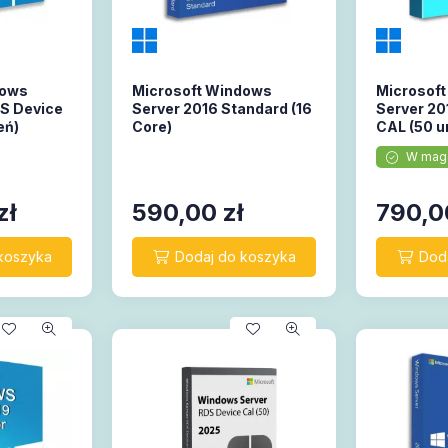
dows
Microsoft Windows
Microsof
S Device
Server 2016 Standard (16
Server 20
eń)
Core)
CAL (50 u
W mag
zł
590,00
zł
790,0