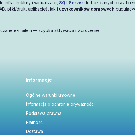
o infrastruktury i wirtualizacji,
SQL Server
do baz danych oraz lice
AD, pliki/druk, aplikacje), jak i
użytkowników domowych
budującyc
czane e-mailem — szybka aktywacja i wdrożenie.
enter
arkowana wirtualizacja.
Informacje
do nieograniczonej wirtualizacji.
Ogólne warunki umowne
enie
Informacja o ochronie prywatności
znesowych, raportowania i hybrydy z chmurą.
Podstawa prawna
Płatność
Dostawa