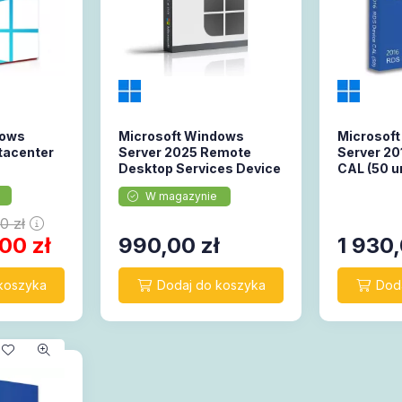
dows
Microsoft Windows
Microsof
tacenter
Server 2025 Remote
Server 20
Desktop Services Device
CAL (50 u
CAL (50 urządzeń)
W magazynie
00
zł
,00
zł
990,00
zł
1 930