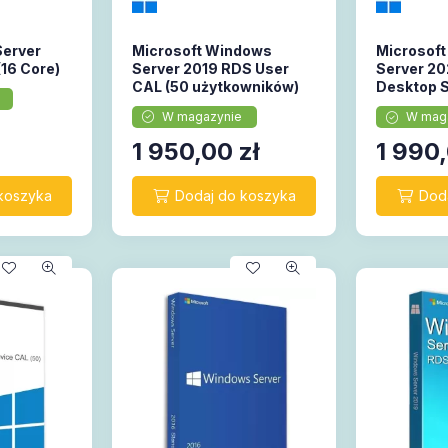
Server
Microsoft Windows
Microsof
(16 Core)
Server 2019 RDS User
Server 2
CAL (50 użytkowników)
Desktop S
CAL (50 u
W magazynie
W mag
1 950,00
zł
1 990