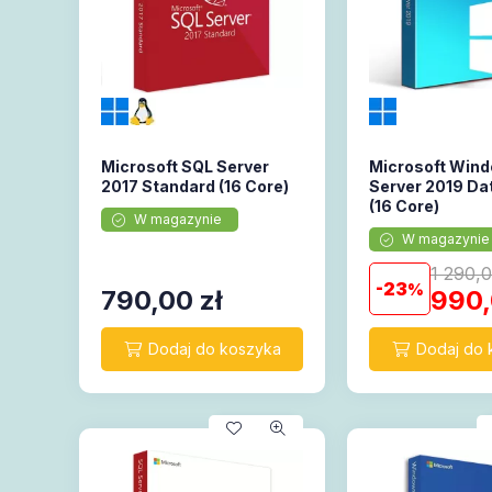
Microsoft SQL Server
Microsoft Win
2017 Standard (16 Core)
Server 2019 Da
(16 Core)
W magazynie
W magazynie
1 290,
23
790,00
zł
990