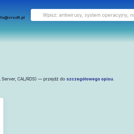
nfo@vrsoft.pl
 Server, CAL/RDS) — przejdź do
szczegółowego opisu
.