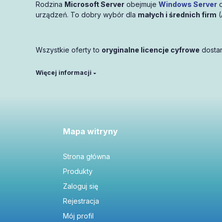
Rodzina
Microsoft Server
obejmuje
Windows Server
d
urządzeń. To dobry wybór dla
małych i średnich firm
(
Wszystkie oferty to
oryginalne licencje cyfrowe
dostar
Windows Server: Standard vs Datac
Standard
— klasyczne role serwerowe i umi
Mapa witryny
Datacenter
— duże zagęszczenie VM, prawa 
Strona główna
SQL Server: licencjonowanie na rdz
Produkty
Standard (16 Core)
— baza dla aplikacji bi
Zaloguj się
Rejestracja
CAL i Usługi Pulpitu Zdalnego (RDS)
Mój profil