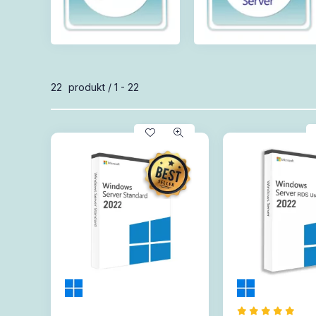
Wszystkie produkty w kategorii
22
produkt
1
22