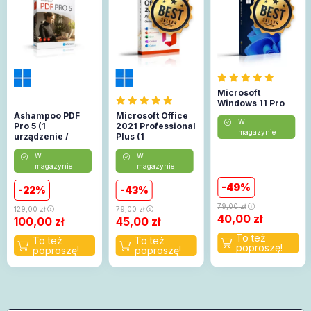
Microsoft
Windows 11 Pro
Ashampoo PDF
Microsoft Office
W
Pro 5 (1
2021 Professional
magazynie
urządzenie /
Plus (1
Lifetime)
urządzenie)
W
W
(Aktywacja
magazynie
magazynie
online)
49
22
43
79,00
zł
129,00
zł
79,00
zł
40,00
zł
100,00
zł
45,00
zł