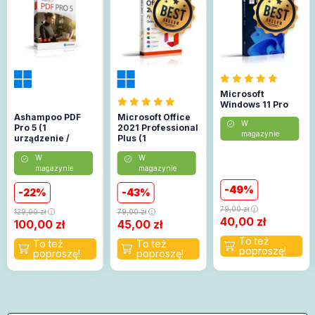
Microsoft
Windows 11 Pro
Ashampoo PDF
Microsoft Office
W
Pro 5 (1
2021 Professional
magazynie
urządzenie /
Plus (1
Lifetime)
urządzenie)
W
W
(Aktywacja
magazynie
magazynie
online)
49
22
43
79,00
zł
129,00
zł
79,00
zł
40,00
zł
100,00
zł
45,00
zł