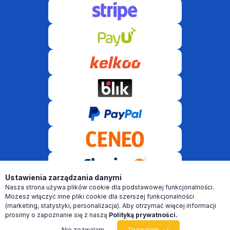
Ustawienia zarządzania danymi
Nasza strona używa plików cookie dla podstawowej funkcjonalności.
© VR Software 2021-2026 Wszelkie prawa zastrzeżone! 2026 ©
Możesz włączyć inne pliki cookie dla szerszej funkcjonalności
(marketing, statystyki, personalizacja). Aby otrzymać więcej informacji
prosimy o zapoznanie się z naszą
Polityką prywatności.
Nie zezwalam
Zezwalam
0