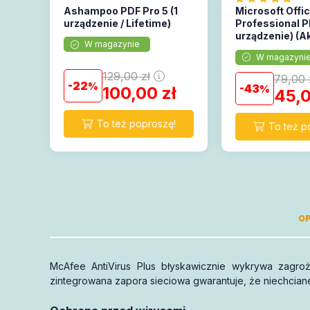
Ashampoo PDF Pro 5 (1
Microsoft Offi
urządzenie / Lifetime)
Professional Pl
urządzenie) (A
W magazynie
online)
W magazyni
129,00
zł
79,00
22
43
100,00
zł
45,
OP
McAfee AntiVirus Plus błyskawicznie wykrywa zagroż
mają 1
zintegrowana zapora sieciowa gwarantuje, że niechcian
wsparcie
pełną gwarancję