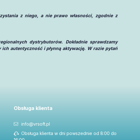
stania z niego, a nie prawo własności, zgodnie z
regionalnych dystrybutorów. Dokładnie sprawdzamy
 ich autentyczność i płynną aktywację. W razie pytań
Obsługa klienta
info@vrsoft.pl
Obsługa klienta w dni powszednie od 8:00 do
16:00