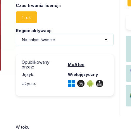
Czas trwania licencji
:
1 rok
Region aktywacji
:
Opublikowany
McAfee
przez
:
Język
:
Wielojęzyczny
Użycie
:
W toku