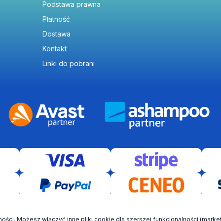
Podstawa prawna
Płatność
Dostawa
Kontakt
Linki do pobrani
© VR Software 2021-2026 Wszelkie prawa zastrzeżone! 2026 ©
ści. Możesz włączyć inne pliki cookie dla szerszej funkcjonalności (market