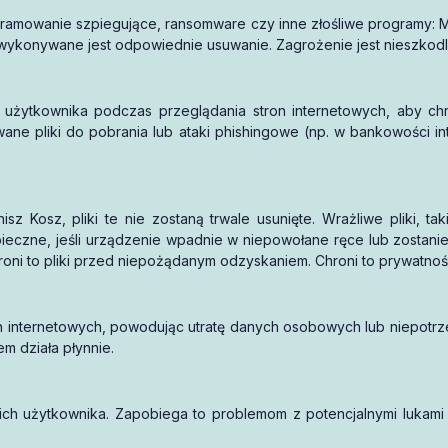
ogramowanie szpiegujące, ransomware czy inne złośliwe programy: 
e wykonywane jest odpowiednie usuwanie. Zagrożenie jest nieszkodl
e użytkownika podczas przeglądania stron internetowych, aby chr
ane pliki do pobrania lub ataki phishingowe (np. w bankowości in
isz Kosz, pliki te nie zostaną trwale usunięte. Wrażliwe pliki, 
eczne, jeśli urządzenie wpadnie w niepowołane ręce lub zostani
roni to pliki przed niepożądanym odzyskaniem. Chroni to prywatnoś
nach internetowych, powodując utratę danych osobowych lub niepotr
em działa płynnie.
nich użytkownika. Zapobiega to problemom z potencjalnymi lukam