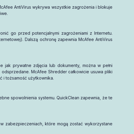
McAfee AntiVirus wykrywa wszystkie zagrożenia i blokuje
iwe.
onić go przed potencjalnymi zagrożeniami z Internetu.
ternetowej). Dalszą ochronę zapewnia McAfee AntiVirus
takie jak prywatne zdjęcia lub dokumenty, można w pełni
e odsprzedane. McAfee Shredder całkowicie usuwa pliki
ć i tożsamość użytkownika.
zebne spowolnienia systemu. QuickClean zapewnia, że te
i w zabezpieczeniach, które mogą zostać wykorzystane