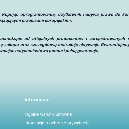
 Kupując oprogramowanie, użytkownik nabywa prawo do korzy
iązującymi przepisami europejskimi.
 pochodzące od oficjalnych producentów i zarejestrowanych 
urę zakupu oraz szczegółową instrukcję aktywacji. Gwarantujemy
pewniając natychmiastową pomoc i pełną gwarancję.
Informacje
Ogólne warunki umowne
Informacja o ochronie prywatności