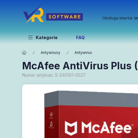
Obsługa klienta:
i
Kategorie
FAQ
Antywirusy
Antywirus
McAfee AntiVirus Plus (
Numer artykułu:
S-240101-0527