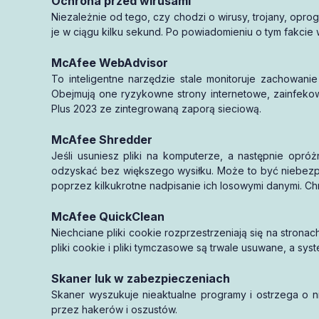
Ochrona przed wirusami
aktywację
Niezależnie od tego, czy chodzi o wirusy, trojany, opr
1 miesiąca
je w ciągu kilku sekund. Po powiadomieniu o tym fakci
McAfee WebAdvisor
To inteligentne narzędzie stale monitoruje zachowani
Obejmują one ryzykowne strony internetowe, zainfekow
Plus 2023 ze zintegrowaną zaporą sieciową.
McAfee Shredder
Jeśli usuniesz pliki na komputerze, a następnie opróżn
odzyskać bez większego wysiłku. Może to być niebezpi
poprzez kilkukrotne nadpisanie ich losowymi danymi. Ch
McAfee QuickClean
Niechciane pliki cookie rozprzestrzeniają się na stro
pliki cookie i pliki tymczasowe są trwale usuwane, a syst
Skaner luk w zabezpieczeniach
Skaner wyszukuje nieaktualne programy i ostrzega o 
przez hakerów i oszustów.