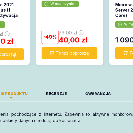
W magazynie
ce 2021
Microso
us (1
Server 
ktywacja
Core)
W ma
e
79,00
zł
zł
49
40,00
zł
1 09
00
zł
IS PRODUKTU
RECENZJE
GWARANCJA
enia pochodzące z Internetu. Zapewnia to aktywne monitorowa
-miesięczny okres ważności.
e pakiety danych nie dotrą do komputera.
Piszę opinię!