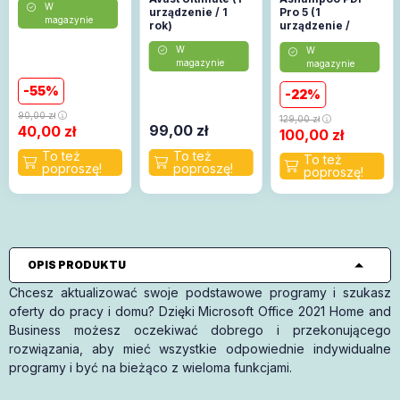
W
urządzenie / 1
Pro 5 (1
magazynie
rok)
urządzenie /
Lifetime)
W
W
magazynie
magazynie
55
22
90,00
zł
129,00
zł
99,00
zł
40,00
zł
100,00
zł
OPIS PRODUKTU
Chcesz aktualizować swoje podstawowe programy i szukasz
oferty do pracy i domu? Dzięki Microsoft Office 2021 Home and
Business możesz oczekiwać dobrego i przekonującego
rozwiązania, aby mieć wszystkie odpowiednie indywidualne
programy i być na bieżąco z wieloma funkcjami.