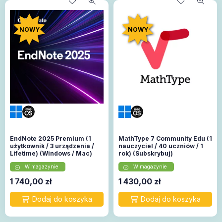
NOWY
NOWY
EndNote 2025 Premium (1
MathType 7 Community Edu (1
użytkownik / 3 urządzenia /
nauczyciel / 40 uczniów / 1
Lifetime) (Windows / Mac)
rok) (Subskrybuj)
W magazynie
W magazynie
1 740,00
zł
1 430,00
zł