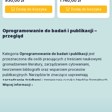
930,00
zł
1 740,00
zł
Oprogramowanie do badań i publikacji –
przegląd
Kategoria
Oprogramowanie do badań i publikacji
jest
przeznaczona dla osób pracujących z treściami naukowymi:
gromadzeniem literatury, zarządzaniem cytowaniami,
tworzeniem bibliografii oraz wsparciem procesów
publikacyjnych. Narzędzia te znacząco usprawniają
zarządzanie źródłami
i zmniejszają ryzyko błędów formalnych
podczas przygotowywania prac zaliczeniowych, dyplomowych,
artykułów naukowych i raportów badawczych.
Dla kogo jest to rozwiązanie?