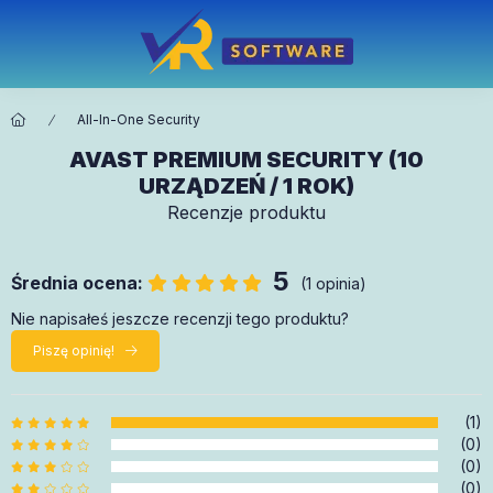
All-In-One Security
AVAST PREMIUM SECURITY (10
URZĄDZEŃ / 1 ROK)
Recenzje produktu
5
Średnia ocena:
(1 opinia)
Nie napisałeś jeszcze recenzji tego produktu?
Piszę opinię!
(1)
(0)
(0)
(0)