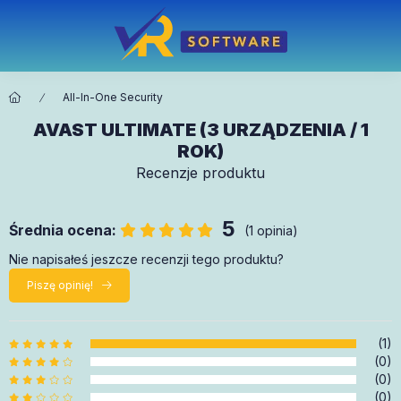
All-In-One Security
AVAST ULTIMATE (3 URZĄDZENIA / 1
ROK)
Recenzje produktu
5
Średnia ocena:
(1 opinia)
Nie napisałeś jeszcze recenzji tego produktu?
Piszę opinię!
(1)
(0)
(0)
(0)