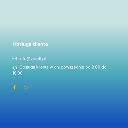
Obsługa klienta
info@vrsoft.pl
Obsługa klienta w dni powszednie od 8:00 do
16:00