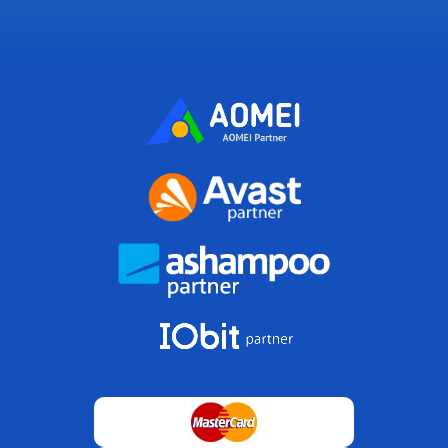
Kupujesz
prawo do używania oprogramowania (licencję)
, a
nie produkt pudełkowy.
Oficjalny klucz aktywacyjny
wysyłamy
e-mailem — szybka, bezpieczna i legalna aktywacja.
Więcej:
Co umożliwia licencja?