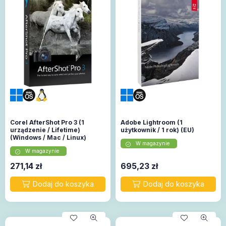
Corel AfterShot Pro 3 (1
Adobe Lightroom (1
urządzenie / Lifetime)
użytkownik / 1 rok) (EU)
(Windows / Mac / Linux)
W magazynie
W magazynie
271,14
zł
695,23
zł