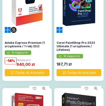
Adobe Express Premium (1
Corel PaintShop Pro 2023
urządzenie / 1 rok) (EU)
Ultimate (1 urządzenie /
Lifetime)
W magazynie
W magazynie
14
750,00
zł
187,71
zł
640,00
zł