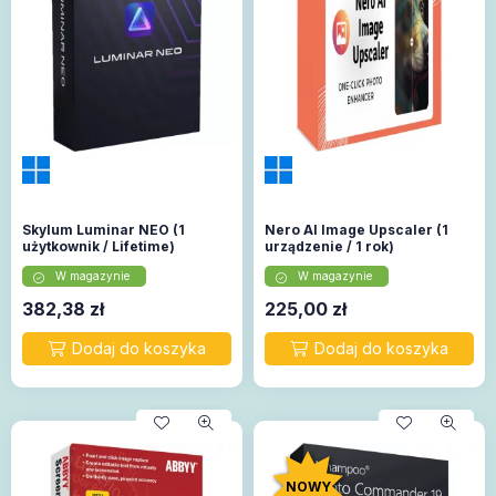
Skylum Luminar NEO (1
Nero AI Image Upscaler (1
użytkownik / Lifetime)
urządzenie / 1 rok)
W magazynie
W magazynie
382,38
zł
225,00
zł
NOWY