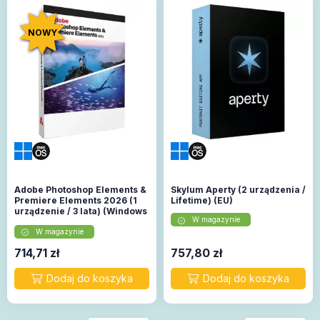
NOWY
Adobe Photoshop Elements &
Skylum Aperty (2 urządzenia /
Premiere Elements 2026 (1
Lifetime) (EU)
urządzenie / 3 lata) (Windows
W magazynie
/ Mac) (EU)
W magazynie
714,71
zł
757,80
zł