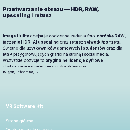
Przetwarzanie obrazu — HDR, RAW,
upscaling i retusz
Image Utility
obejmuje codzienne zadania foto:
obróbkę RAW
,
łączenie HDR
,
AI upscaling
oraz
retusz sylwetki/portretu
.
Świetne dla
użytkowników domowych i studentów
oraz dla
MŚP
przygotowujących grafiki na stronę i social media.
Wszystkie pozycje to
oryginalne licencje cyfrowe
dostarczane e-mailem — szybka aktywacja.
Popularne narzędzia — szybkie porównanie
VR Software Kft.
Urządzenie
Produkt
Najlepsze do
/ Okres
Strona główna
Corel
1
Ogólne warunki umowne