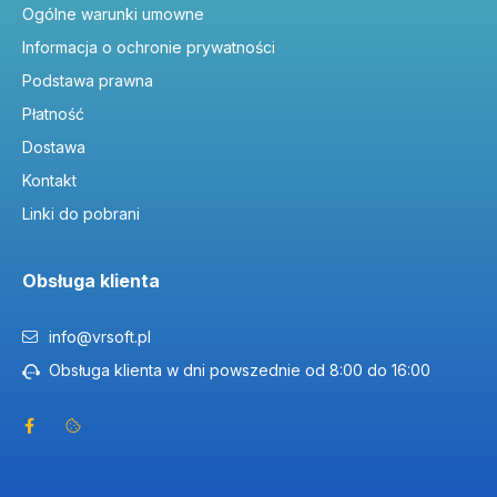
Ogólne warunki umowne
Potrzebujesz dużej rozpiętości tonalnej?
Photomatix Pro
Informacja o ochronie prywatności
do HDR.
Podstawa prawna
Publikujesz online?
Nero AI Upscaler
dla ostrych grafik
4K.
Płatność
Retusz sylwetki/portretu?
PortraitPro Body 2
upraszcza
Dostawa
pracę.
Kontakt
Linki do pobrani
Powiązane kategorie:
Obsługa klienta
•
Grafika/Ilustracja
•
Narzędzie wideo
•
info@vrsoft.pl
Animacja/Modelowanie
Obsługa klienta w dni powszednie od 8:00 do 16:00
Licencja cyfrowa — co otrzymujesz?