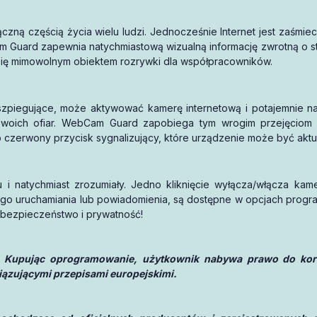
łączną częścią życia wielu ludzi. Jednocześnie Internet jest zaśmi
Guard zapewnia natychmiastową wizualną informację zwrotną o sta
z się mimowolnym obiektem rozrywki dla współpracowników.
 szpiegujące, może aktywować kamerę internetową i potajemnie 
 swoich ofiar. WebCam Guard zapobiega tym wrogim przejęciom 
b czerwony przycisk sygnalizujący, które urządzenie może być akt
 natychmiast zrozumiały. Jedno kliknięcie wyłącza/włącza kame
go uruchamiania lub powiadomienia, są dostępne w opcjach progra
 bezpieczeństwo i prywatność!
 Kupując oprogramowanie, użytkownik nabywa prawo do korzy
iązującymi przepisami europejskimi.