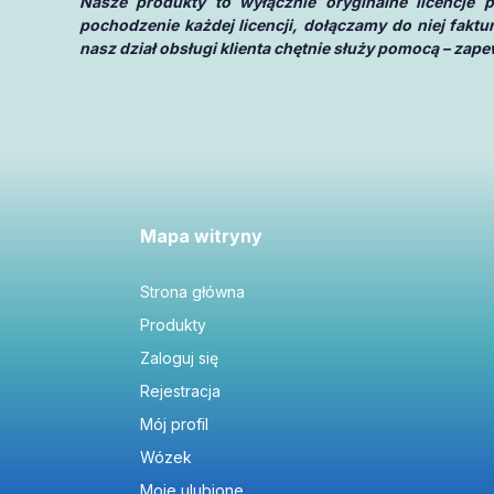
Nasze produkty to wyłącznie oryginalne licencje
pochodzenie każdej licencji, dołączamy do niej fakt
nasz dział obsługi klienta chętnie służy pomocą – za
Mapa witryny
Strona główna
Produkty
Zaloguj się
Rejestracja
Mój profil
Wózek
Moje ulubione