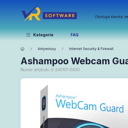
Obsługa klienta:
i
Kategorie
FAQ
Antywirusy
Internet Security & Firewall
Ashampoo Webcam Guard
Numer artykułu:
S-240101-0930