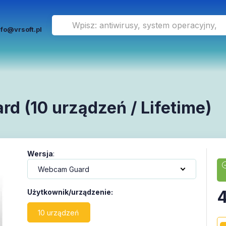
nfo@vrsoft.pl
 (10 urządzeń / Lifetime)
Wersja
:
4
Użytkownik/urządzenie
:
10 urządzeń