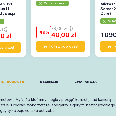
W magazynie
ce 2021
Microso
us (1
Server 
ktywacja
Core)
W ma
e
79,00
zł
zł
49
40,00
zł
1 09
00
zł
IS PRODUKTU
RECENZJE
GWARANCJA
rnetową! Myśl, że ktoś inny mógłby przejąć kontrolę nad kamerą in
-miesięczny okres ważności.
łe! Program wykorzystuje specjalny algorytm bezpośredniego d
gdy tylko zajdzie taka potrzeba.
Piszę opinię!