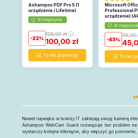
Ashampoo PDF Pro 5 (1
Microsoft Offi
urządzenie / Lifetime)
Professional Pl
urządzenie) (A
W magazynie
online)
W magazyni
129,00
zł
79,00
22
43
100,00
zł
45,
OP
Nawet najwięksi w branży IT zaklejają swoją kamerę inte
mają 1
Ashampoo WebCam Guard rozwiązuje ten problem na sta
wsparcie
pełną gwarancję
wystarczy kolejne kliknięcie, aby włączyć go ponownie, 