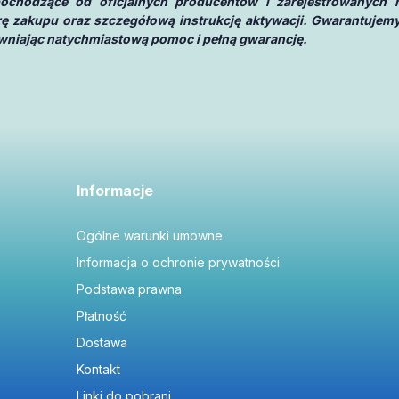
 pochodzące od oficjalnych producentów i zarejestrowanych 
urę zakupu oraz szczegółową instrukcję aktywacji. Gwarantujemy
pewniając natychmiastową pomoc i pełną gwarancję.
Informacje
Ogólne warunki umowne
Informacja o ochronie prywatności
Podstawa prawna
Płatność
Dostawa
Kontakt
Linki do pobrani