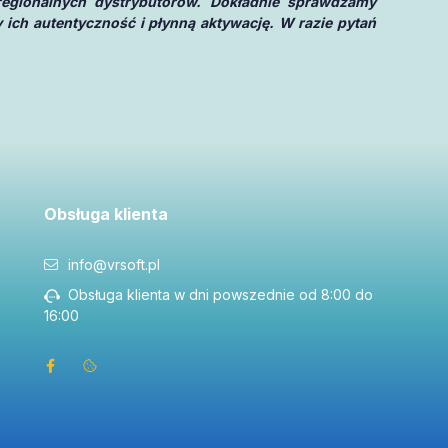
regionalnych dystrybutorów. Dokładnie sprawdzamy
 ich autentyczność i płynną aktywację. W razie pytań
Obsługa klienta
info@vrsoft.pl
Obsługa klienta w dni powszednie od 8:00 do
16:00