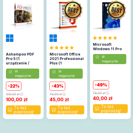
Microsoft
Windows 11 Pro
Ashampoo PDF
Microsoft Office
W
Pro 5 (1
2021 Professional
magazynie
urządzenie /
Plus (1
Lifetime)
urządzenie)
W
W
(Aktywacja
magazynie
magazynie
online)
49
22
43
79,00
zł
129,00
zł
79,00
zł
40,00
zł
100,00
zł
45,00
zł