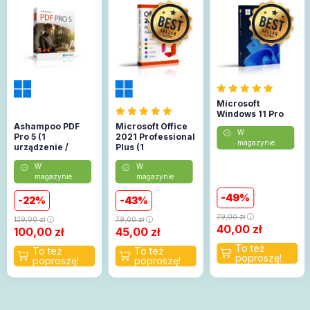
Microsoft
Windows 11 Pro
Ashampoo PDF
Microsoft Office
W
Pro 5 (1
2021 Professional
magazynie
urządzenie /
Plus (1
Lifetime)
urządzenie)
W
W
(Aktywacja
magazynie
magazynie
online)
49
22
43
79,00
zł
129,00
zł
79,00
zł
40,00
zł
100,00
zł
45,00
zł