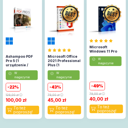
Microsoft
Windows 11 Pro
Ashampoo PDF
Microsoft Office
W
Pro 5 (1
2021 Professional
magazynie
urządzenie /
Plus (1
Lifetime)
urządzenie)
W
W
(Aktywacja
magazynie
magazynie
online)
49
22
43
79,00
zł
129,00
zł
79,00
zł
40,00
zł
100,00
zł
45,00
zł