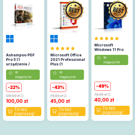
Microsoft
Windows 11 Pro
Ashampoo PDF
Microsoft Office
W
Pro 5 (1
2021 Professional
magazynie
urządzenie /
Plus (1
Lifetime)
urządzenie)
W
W
(Aktywacja
magazynie
magazynie
online)
49
22
43
79,00
zł
129,00
zł
79,00
zł
40,00
zł
100,00
zł
45,00
zł