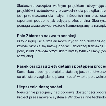
Skutecznie zarządzaj ważnymi projektami, utrzymując
mają 1
projektów i rozbudowany przewodnik dla początkującyc
wsparcie
pełną gwarancję
jest przeznaczona dla małych i średnich firm oraz os
raportami, podobnie jak edycja profesjonalna. Skorzys
aktywację
pomaga wizualizować złożone harmonogramy, a narzędzi
1 miesiąca
Pole Zbiorcza nazwa transakcji
Przy długiej liście działań może być trudno dowiedzieć 
którym określa się nazwę operacji zbiorczej transakcji
pole, kliknij prawym przyciskiem myszy tytuł kolumny (po
rozwijanej.
Pasek osi czasu z etykietami i postępem proce
Komunikacja postępu projektu stała się jeszcze łatwiej
co ułatwia przeglądanie planu i zadań w toku po zwolnien
Ulepszenia dostępności
Nieustannie pracujemy nad poprawą dostępności program
Project przez mowę w systemie Windows i inne technolog