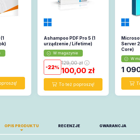
(1
Ashampoo PDF Pro 5 (1
Microso
ok)
urządzenie / Lifetime)
Server 
Core)
e
W magazynie
W ma
129,00
zł
22
1 09
100,00
zł
OPIS PRODUKTU
RECENZJE
GWARANCJA