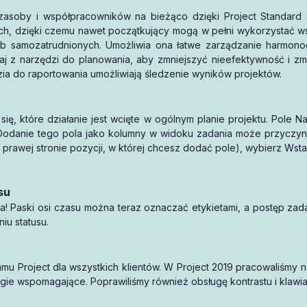
 zasoby i współpracowników na bieżąco dzięki Project Standard 
-miesięczny okres ważności.
h, dzięki czemu nawet początkujący mogą w pełni wykorzystać wsz
ób samozatrudnionych. Umożliwia ona łatwe zarządzanie harmonog
Piszę opinię!
taj z narzędzi do planowania, aby zmniejszyć nieefektywność i zm
a do raportowania umożliwiają śledzenie wyników projektów.
się, które działanie jest wcięte w ogólnym planie projektu. Pole N
. Dodanie tego pola jako kolumny w widoku zadania może przyczynić
 prawej stronie pozycji, w której chcesz dodać pole), wybierz Wsta
su
sza! Paski osi czasu można teraz oznaczać etykietami, a postęp z
iu statusu.
u Project dla wszystkich klientów. W Project 2019 pracowaliśmy 
ie wspomagające. Poprawiliśmy również obsługę kontrastu i klawia