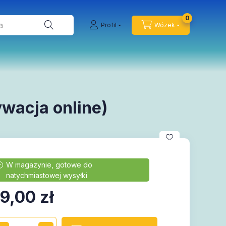
0
Profil
Wózek
ywacja online)
9,00
zł