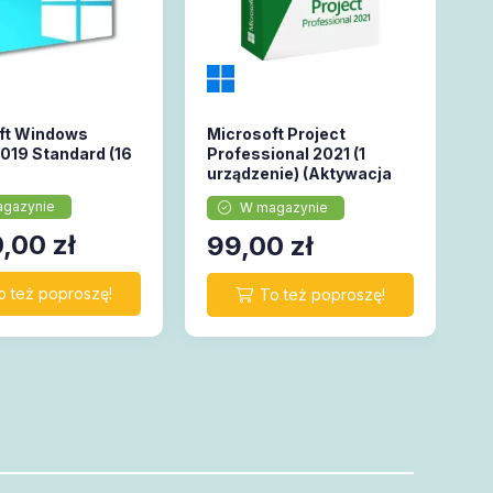
ft Windows
Microsoft Project
2019 Standard (16
Professional 2021 (1
urządzenie) (Aktywacja
online)
gazynie
W magazynie
0,00
zł
99,00
zł