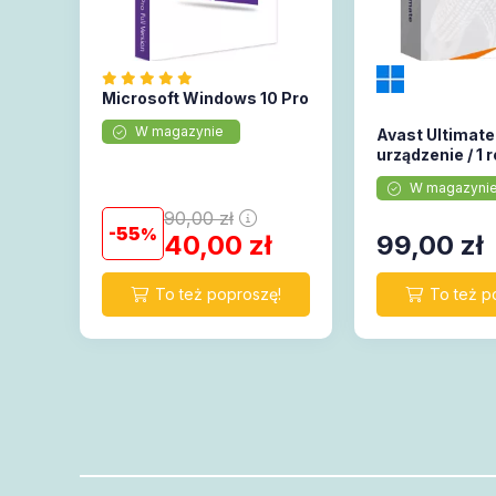
Microsoft Windows 10 Pro
W magazynie
Avast Ultimate 
urządzenie / 1 r
W magazyni
90,00
zł
55
40,00
zł
99,00
zł