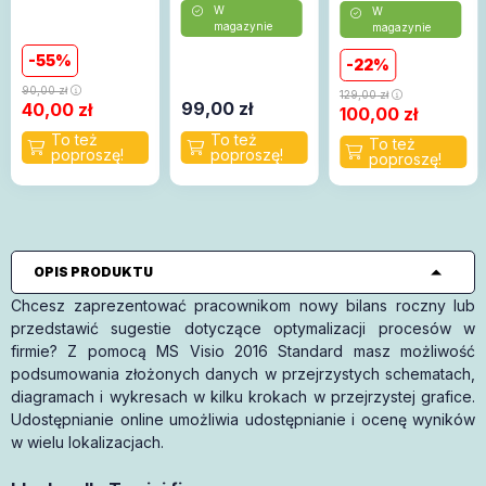
W
W
magazynie
magazynie
55
22
90,00
zł
129,00
zł
99,00
zł
40,00
zł
100,00
zł
OPIS PRODUKTU
Chcesz zaprezentować pracownikom nowy bilans roczny lub
przedstawić sugestie dotyczące optymalizacji procesów w
firmie? Z pomocą MS Visio 2016 Standard masz możliwość
podsumowania złożonych danych w przejrzystych schematach,
diagramach i wykresach w kilku krokach w przejrzystej grafice.
Udostępnianie online umożliwia udostępnianie i ocenę wyników
w wielu lokalizacjach.