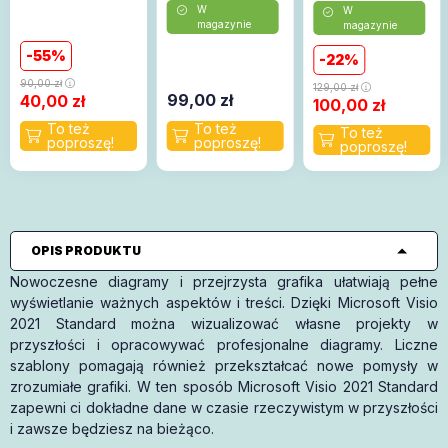
W
W
magazynie
magazynie
55
22
90,00
zł
129,00
zł
99,00
zł
40,00
zł
100,00
zł
OPIS PRODUKTU
Nowoczesne diagramy i przejrzysta grafika ułatwiają pełne
wyświetlanie ważnych aspektów i treści. Dzięki Microsoft Visio
2021 Standard można wizualizować własne projekty w
przyszłości i opracowywać profesjonalne diagramy. Liczne
szablony pomagają również przekształcać nowe pomysły w
zrozumiałe grafiki. W ten sposób Microsoft Visio 2021 Standard
zapewni ci dokładne dane w czasie rzeczywistym w przyszłości
i zawsze będziesz na bieżąco.