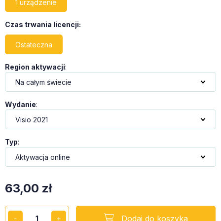
1 urządzenie
Czas trwania licencji
:
Ostateczna
Region aktywacji
:
Wydanie
:
Typ
:
63,00
zł
Dodaj do koszyka