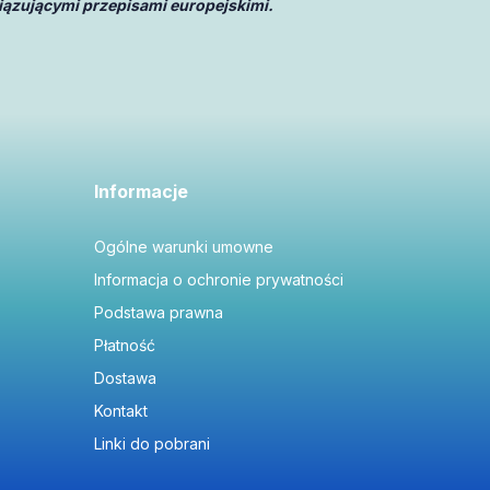
iązującymi przepisami europejskimi.
Informacje
Ogólne warunki umowne
Informacja o ochronie prywatności
Podstawa prawna
Płatność
Dostawa
Kontakt
Linki do pobrani