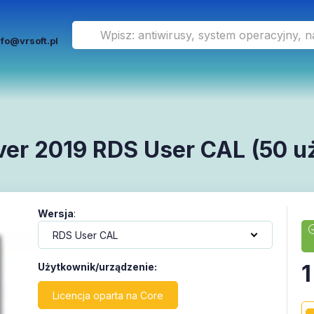
nfo@vrsoft.pl
ver 2019 RDS User CAL (50 
Wersja
:
1
Użytkownik/urządzenie
:
Licencja oparta na Core