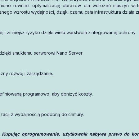
wniono również optymalizację obrazów dla wdrożeń maszyn wir
go wzrostu wydajności, dzięki czemu cała infrastruktura działa zn
j i zmniejsz ryzyko dzięki wielu warstwom zintegrowanej ochrony
dzięki smukłemu serwerowi Nano Server
zny rozwój i zarządzanie.
efiniowaną programowo, aby obniżyć koszty.
zacji z wydajnością podobną do chmury.
 Kupując oprogramowanie, użytkownik nabywa prawo do korzy