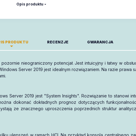
Opis produktu
IS PRODUKTU
RECENZJE
GWARANCJA
 pozornie nieograniczony potencjał. Jest intuicyjny i łatwy w obsł
-miesięczny okres ważności.
cji Windows Server 2019 jest idealnym rozwiązaniem. Na razie praw
mi.
Piszę opinię!
s Server 2019 jest "System Insights". Rozwiązanie to stanowi intu
ożna dokonać dokładnych prognoz dotyczących funkcjonalności i
rzystają ze znacznego uproszczenia poprzednich struktur anality
ilku ulepszeń w ramach HCI. Na przykład konsola centralnego za