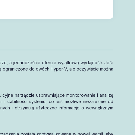
udze, a jednocześnie oferuje wyjątkową wydajność. Jeśli
a są ograniczone do dwóch Hyper-V, ale oczywiście można
icyjne narzędzie usprawniające monitorowanie i analizę
 stabilności systemu, co jest możliwe niezależnie od
cznych i otrzymują użyteczne informacje o wewnętrznym
rządzania została zoptymalizowana w nowej wersji, aby