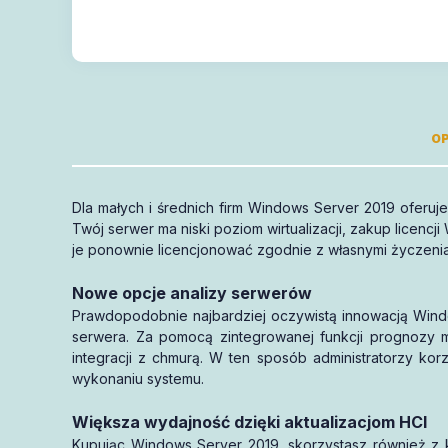
OP
Dla małych i średnich firm Windows Server 2019 oferuje
mają 1
Twój serwer ma niski poziom wirtualizacji, zakup licen
wsparcie
pełną gwarancję
je ponownie licencjonować zgodnie z własnymi życzenia
aktywację
Nowe opcje analizy serwerów
1 miesiąca
Prawdopodobnie najbardziej oczywistą innowacją Window
serwera. Za pomocą zintegrowanej funkcji prognozy m
integracji z chmurą. W ten sposób administratorzy ko
wykonaniu systemu.
Większa wydajność dzięki aktualizacjom HCI
Kupując Windows Server 2019, skorzystasz również z k