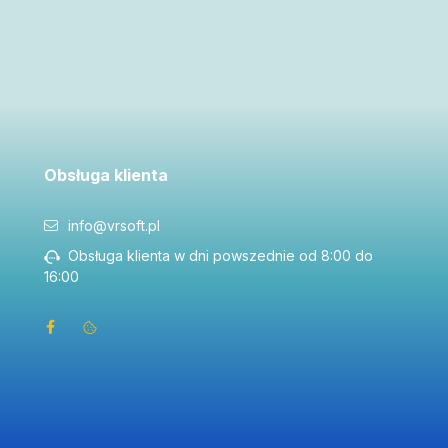
Obsługa klienta
info@vrsoft.pl
Obsługa klienta w dni powszednie od 8:00 do
16:00