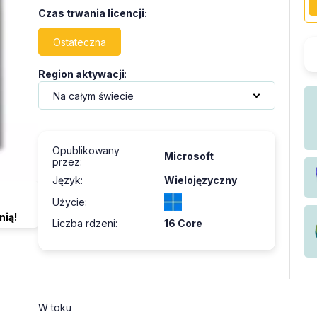
Czas trwania licencji
:
Ostateczna
Region aktywacji
:
Opublikowany
Microsoft
przez
:
Język
:
Wielojęzyczny
Użycie
:
nią!
Liczba rdzeni
:
16 Core
W toku