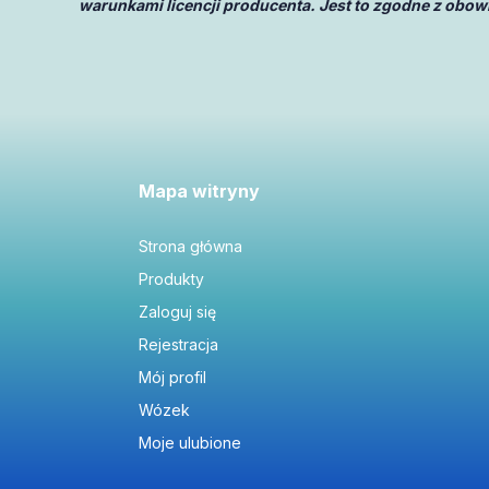
warunkami licencji producenta. Jest to zgodne z obow
Mapa witryny
Strona główna
Produkty
Zaloguj się
Rejestracja
Mój profil
Wózek
Moje ulubione