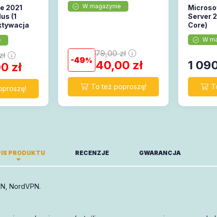
W magazynie
ce 2021
Microso
us (1
Server 
ktywacja
Core)
W ma
e
79,00
zł
zł
49
40,00
zł
1 09
00
zł
IS PRODUKTU
RECENZJE
GWARANCJA
PN, NordVPN.
-miesięczny okres ważności.
Piszę opinię!