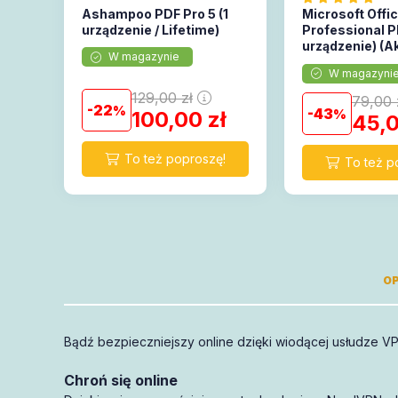
Ashampoo PDF Pro 5 (1
Microsoft Offi
urządzenie / Lifetime)
Professional Pl
urządzenie) (A
W magazynie
online)
W magazyni
129,00
zł
79,00
22
43
100,00
zł
45,
OP
Bądź bezpieczniejszy online dzięki wiodącej usłudze V
mają 1
wsparcie
pełną gwarancję
Chroń się online