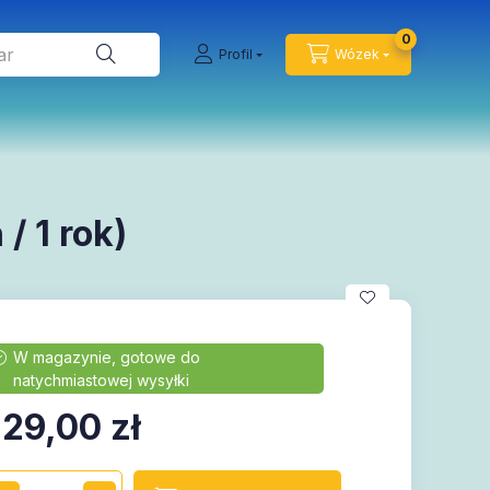
0
Profil
Wózek
/ 1 rok)
229,00
zł