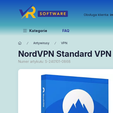
Obsługa klienta:
i
Kategorie
FAQ
Antywirusy
VPN
NordVPN Standard VPN +
Numer artykułu:
S-240101-0868