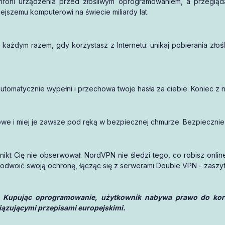
roni urządzenia przed złośliwym oprogramowaniem, a przegląd
jszemu komputerowi na świecie miliardy lat.
 każdym razem, gdy korzystasz z Internetu: unikaj pobierania zło
tomatycznie wypełni i przechowa twoje hasła za ciebie. Koniec z 
pasowe i miej je zawsze pod ręką w bezpiecznej chmurze. Bezpiecznie
ikt Cię nie obserwował. NordVPN nie śledzi tego, co robisz online
dwoić swoją ochronę, łącząc się z serwerami Double VPN - zaszyfru
 Kupując oprogramowanie, użytkownik nabywa prawo do korzy
iązującymi przepisami europejskimi.