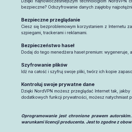
Dzięki najnowocześniejszym technologiom NordVPN ch
aktywację
bezpieczne? Odszyfrowanie danych zajęłoby najpotężnie
1 miesiąca
Bezpieczne przeglądanie
Ciesz się bezproblemowym korzystaniem z Internetu za
szpiegami, trackerami i reklamami.
Bezpieczeństwo haseł
Dodaj do tego menedżera haseł premium: wygeneruje, au
Szyfrowanie plików
Idź na całość i szyfruj swoje pliki, twórz ich kopie za
Kontroluj swoje prywatne dane
Dzięki NordVPN możesz przeglądać Internet tak, jakby n
dodatkowych funkcji prywatności, możesz natychmiast po
Oprogramowanie jest chronione prawem autorskim.
warunkami licencji producenta. Jest to zgodne z obow