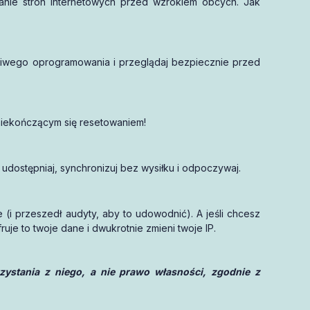
anie stron internetowych przed wzrokiem obcych. Jak
śliwego oprogramowania i przeglądaj bezpiecznie przed
niekończącym się resetowaniem!
 udostępniaj, synchronizuj bez wysiłku i odpoczywaj.
 (i przeszedł audyty, aby to udowodnić). A jeśli chcesz
je to twoje dane i dwukrotnie zmieni twoje IP.
stania z niego, a nie prawo własności, zgodnie z