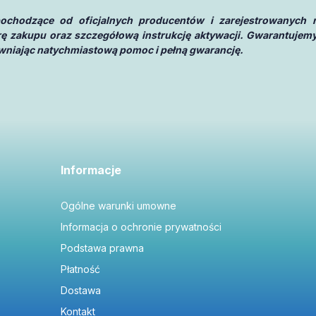
 pochodzące od oficjalnych producentów i zarejestrowanych 
urę zakupu oraz szczegółową instrukcję aktywacji. Gwarantujemy
pewniając natychmiastową pomoc i pełną gwarancję.
Informacje
Ogólne warunki umowne
Informacja o ochronie prywatności
Podstawa prawna
Płatność
Dostawa
Kontakt