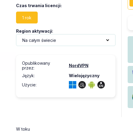
Czas trwania licencji
:
1 rok
Region aktywacji
:
Opublikowany
NordVPN
przez
:
Język
:
Wielojęzyczny
Użycie
:
W toku