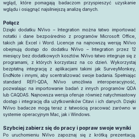
wgląd, które pomagają badaczom przyspieszyć uzyskanie
wglądu i osiągnąć najsilniejszą analizę danych.
Połącz
Dzięki dodatku NVivo – Integration można łatwo importować
notatki i dane bezpośrednio z programów Microsoft Office,
takich jak Excel i Word. Licencje na najnowszą wersję NVivo
obejmują dostęp do dodatku NVivo – Integration przez 12
miesięcy bez dodatkowych kosztów. NVivo łatwo integruje się z
programami, z których korzystasz na co dzień. Wykorzystaj
bezpłatną integrację z aplikacjami takimi jak SurveyMonkey,
EndNote i innymi, aby scentralizować swoje badania. Spełniając
standard REFI-QDA, NVivo umożliwia interoperacyjność,
pozwalając na importowanie badań z innych programów QDA
lub CAQDAS. Najnowsza wersja oferuje również natychmiastowy
dostęp i integrację dla użytkowników Citavi i ich danych. Dzięki
NVivo badacze mogą teraz z łatwością pracować zarówno w
systemie operacyjnym Mac, jak i Windows.
Szybciej zabierz się do pracy i popraw swoje wyniki
Po uruchomieniu NVivo zapoznaj się z krótką prezentacją.