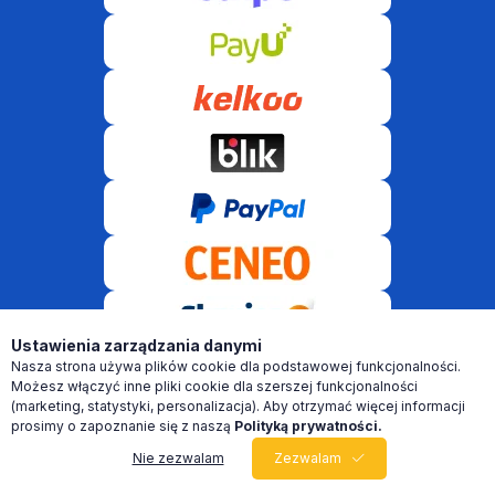
Ustawienia zarządzania danymi
Nasza strona używa plików cookie dla podstawowej funkcjonalności.
© VR Software 2021-2026 Wszelkie prawa zastrzeżone! 2026 ©
Możesz włączyć inne pliki cookie dla szerszej funkcjonalności
(marketing, statystyki, personalizacja). Aby otrzymać więcej informacji
prosimy o zapoznanie się z naszą
Polityką prywatności.
Nie zezwalam
Zezwalam
0