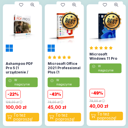
Microsoft
Windows 11 Pro
Ashampoo PDF
Microsoft Office
W
Pro 5 (1
2021 Professional
magazynie
urządzenie /
Plus (1
Lifetime)
urządzenie)
W
W
(Aktywacja
magazynie
magazynie
online)
49
22
43
79,00
zł
129,00
zł
79,00
zł
40,00
zł
100,00
zł
45,00
zł