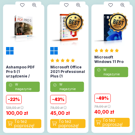
Microsoft
Windows 11 Pro
Ashampoo PDF
Microsoft Office
W
Pro 5 (1
2021 Professional
magazynie
urządzenie /
Plus (1
Lifetime)
urządzenie)
W
W
(Aktywacja
magazynie
magazynie
online)
49
22
43
79,00
zł
129,00
zł
79,00
zł
40,00
zł
100,00
zł
45,00
zł