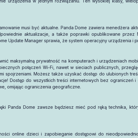
nie urządzenia w jednym rozwiązaniu. Ten wysokiej klasy, wielo
mowanie musi być aktualne. Panda Dome zawiera menedżera aktual
 odpowiednie aktualizacje, a także poprawki opublikowane przez
 Dome Update Manager sprawia, że system operacyjny urządzenia i 
ć maksymalną prywatność na komputerach i urządzeniach mobilny
ecznych połączeń Wi-Fi, nawet w sieciach publicznych, przegl
mi spojrzeniami. Możesz także uzyskać dostęp do ulubionych treśc
zacje! Dostęp do wszystkich treści internetowych bez ograniczeń i
owe, omijając ograniczenia geograficzne.
zięki Panda Dome zawsze będziesz mieć pod ręką technika, któ
ści online dzieci i zapobieganie dostępowi do nieodpowiednic