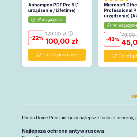
Ashampoo PDF Pro 5 (1
Microsoft Offi
urządzenie / Lifetime)
Professional Pl
urządzenie) (A
W magazynie
online)
W magazyni
129,00
zł
79,00
22
43
100,00
zł
45,
OP
Panda Dome Premium łączy najlepsze funkcje ochrony, p
mają 1
wsparcie
pełną gwarancję
Najlepsza ochrona antywirusowa