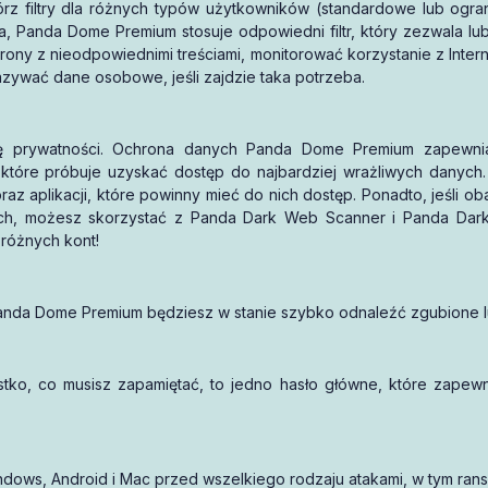
rz filtry dla różnych typów użytkowników (standardowe lub ogran
a, Panda Dome Premium stosuje odpowiedni filtr, który zezwala lu
ny z nieodpowiednimi treściami, monitorować korzystanie z Interne
zywać dane osobowe, jeśli zajdzie taka potrzeba.
 prywatności. Ochrona danych Panda Dome Premium zapewnia
óre próbuje uzyskać dostęp do najbardziej wrażliwych danych.
az aplikacji, które powinny mieć do nich dostęp. Ponadto, jeśli ob
ch, możesz skorzystać z Panda Dark Web Scanner i Panda Dark
 różnych kont!
i Panda Dome Premium będziesz w stanie szybko odnaleźć zgubione 
o, co musisz zapamiętać, to jedno hasło główne, które zapewn
ows, Android i Mac przed wszelkiego rodzaju atakami, w tym ran