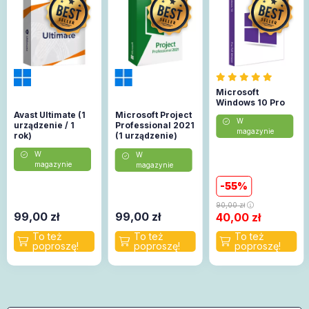
Microsoft
Windows 10 Pro
Avast Ultimate (1
Microsoft Project
W
urządzenie / 1
Professional 2021
magazynie
rok)
(1 urządzenie)
(Aktywacja
W
W
online)
magazynie
magazynie
55
90,00
zł
99,00
zł
99,00
zł
40,00
zł