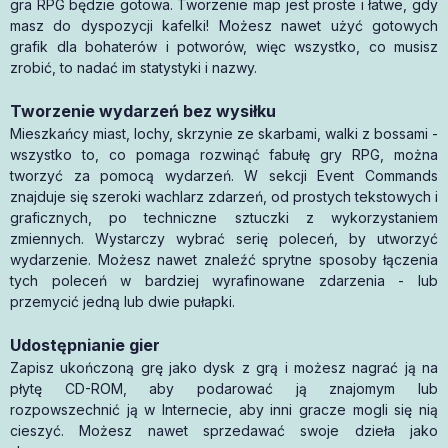
gra RPG będzie gotowa. Tworzenie map jest proste i łatwe, gdy
masz do dyspozycji kafelki! Możesz nawet użyć gotowych
grafik dla bohaterów i potworów, więc wszystko, co musisz
zrobić, to nadać im statystyki i nazwy.
Tworzenie wydarzeń bez wysiłku
Mieszkańcy miast, lochy, skrzynie ze skarbami, walki z bossami -
wszystko to, co pomaga rozwinąć fabułę gry RPG, można
tworzyć za pomocą wydarzeń. W sekcji Event Commands
znajduje się szeroki wachlarz zdarzeń, od prostych tekstowych i
graficznych, po techniczne sztuczki z wykorzystaniem
zmiennych. Wystarczy wybrać serię poleceń, by utworzyć
wydarzenie. Możesz nawet znaleźć sprytne sposoby łączenia
tych poleceń w bardziej wyrafinowane zdarzenia - lub
przemycić jedną lub dwie pułapki.
Udostępnianie gier
Zapisz ukończoną grę jako dysk z grą i możesz nagrać ją na
płytę CD-ROM, aby podarować ją znajomym lub
rozpowszechnić ją w Internecie, aby inni gracze mogli się nią
cieszyć. Możesz nawet sprzedawać swoje dzieła jako