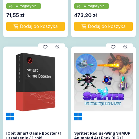
W magazynie
W magazynie
71,55
zł
473,20
zł
IObit Smart Game Booster (1
Spriter: Radius-Wing SHMUP
urządzenie / 1 rok)
Animated Art Pack DLC (1