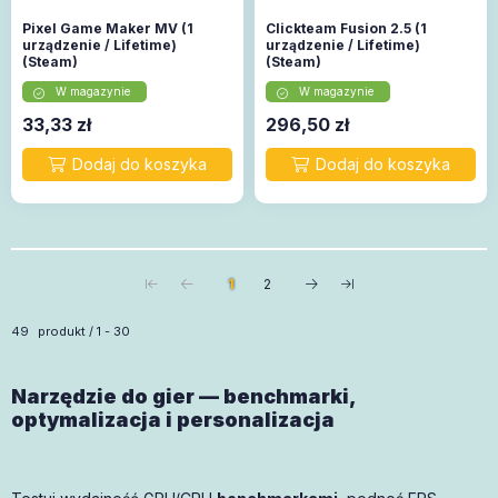
Pixel Game Maker MV (1
Clickteam Fusion 2.5 (1
urządzenie / Lifetime)
urządzenie / Lifetime)
(Steam)
(Steam)
W magazynie
W magazynie
33,33
zł
296,50
zł
1
2
Wszystkie produkty w kategorii
49
produkt
1
30
Narzędzie do gier — benchmarki,
optymalizacja i personalizacja