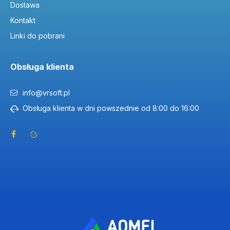
Dostawa
Licencja cyfrowa — co otrzymujesz?
Kontakt
Linki do pobrani
Kupujesz
prawo do używania (licencję)
, nie produkt
pudełkowy. Wyślemy
oficjalny klucz aktywacyjny
e-mailem.
Obsługa klienta
Więcej:
Na co pozwala licencja?
info@vrsoft.pl
Obsługa klienta w dni powszednie od 8:00 do 16:00