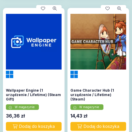
Wallpaper Engine (1
Game Character Hub (1
urządzenie / Lifetime) (Steam
urządzenie / Lifetime)
Gift)
(Steam)
W magazynie
W magazynie
36,36
zł
14,43
zł