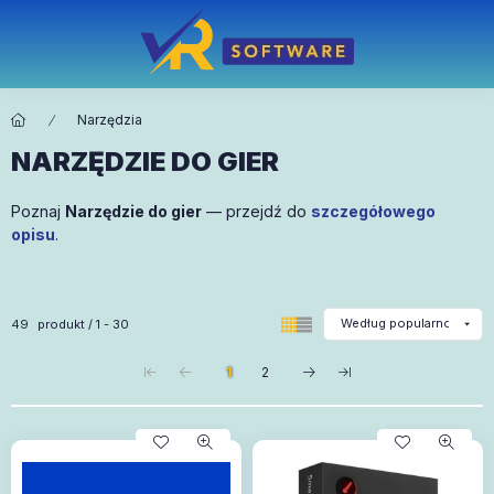
Narzędzia
NARZĘDZIE DO GIER
Poznaj
Narzędzie do gier
— przejdź do
szczegółowego
opisu
.
Wszystkie produkty w kategorii
49
produkt
1
30
1
2