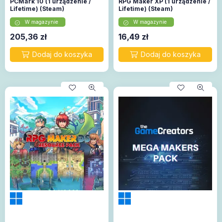
PCMark 10 (1 urządzenie /
RPG Maker XP (1 urządzenie /
Lifetime) (Steam)
Lifetime) (Steam)
W magazynie
W magazynie
205,36
zł
16,49
zł