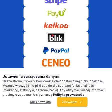
Ustawienia zarządzania danymi
Nasza strona używa plików cookie dla podstawowej funkcjonalności.
Możesz włączyć inne pliki cookie dla szerszej funkcjonalności
(marketing, statystyki, personalizacja). Aby otrzymać więcej informacji
© VR Software 2021-2026 Wszelkie prawa zastrzeżone! 2026 ©
prosimy o zapoznanie się z naszą
Polityką prywatności.
Nie zezwalam
Zezwalam
0