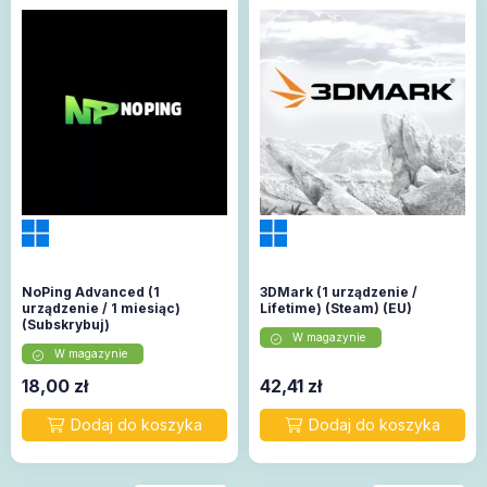
NoPing Advanced (1
3DMark (1 urządzenie /
urządzenie / 1 miesiąc)
Lifetime) (Steam) (EU)
(Subskrybuj)
W magazynie
W magazynie
18,00
zł
42,41
zł