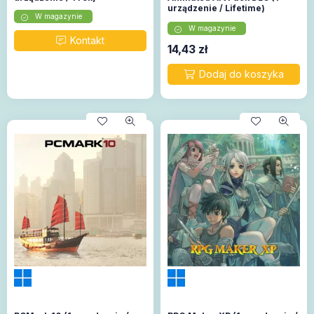
urządzenie / Lifetime)
W magazynie
(Steam)
W magazynie
14,43
zł