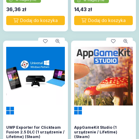
W magazynie
36,36
zł
14,43
zł
UWP Exporter for Clickteam
AppGameKit Studio (1
Fusion 2.5 DLC (1 urządzenie /
urządzenie / Lifetime)
Lifetime) (Steam)
(Steam)