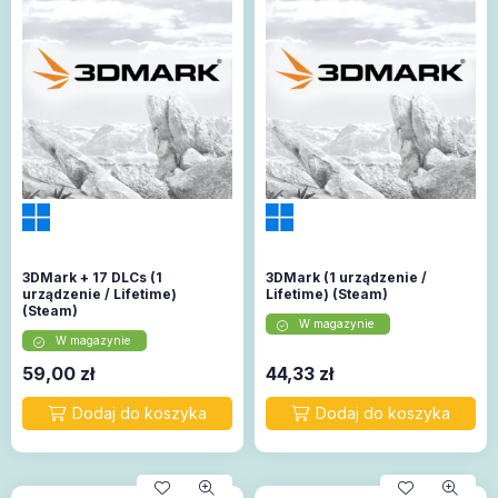
3DMark + 17 DLCs (1
3DMark (1 urządzenie /
urządzenie / Lifetime)
Lifetime) (Steam)
(Steam)
W magazynie
W magazynie
59,00
zł
44,33
zł