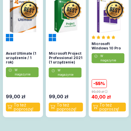
Microsoft
Windows 10 Pro
Avast Ultimate (1
Microsoft Project
W
urządzenie / 1
Professional 2021
magazynie
rok)
(1 urządzenie)
(Aktywacja
W
W
online)
magazynie
magazynie
55
90,00
zł
99,00
zł
99,00
zł
40,00
zł