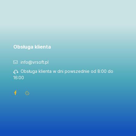
Obsługa klienta
info@vrsoft.pl
Obsługa klienta w dni powszednie od 8:00 do
16:00