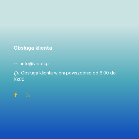
Obsługa klienta
info@vrsoft.pl
Obsługa klienta w dni powszednie od 8:00 do
16:00