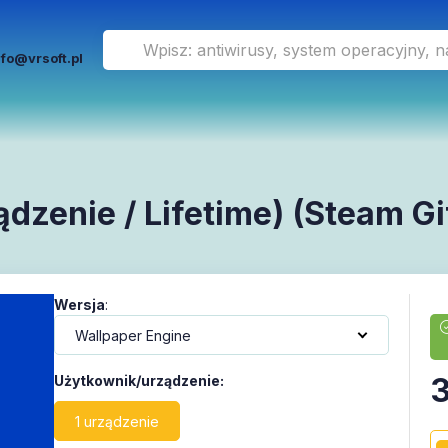
nfo@vrsoft.pl
dzenie / Lifetime) (Steam Gif
Wersja
:
Użytkownik/urządzenie
:
1 urządzenie