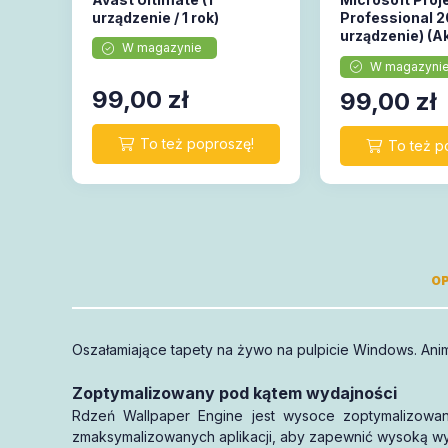
urządzenie / 1 rok)
Professional 20
urządzenie) (A
W magazynie
online)
W magazyni
99,00
zł
99,00
zł
OP
Oszałamiające tapety na żywo na pulpicie Windows. Animuj
mają 1
wsparcie
pełną gwarancję
Zoptymalizowany pod kątem wydajności
Rdzeń Wallpaper Engine jest wysoce zoptymalizowan
aktywację
zmaksymalizowanych aplikacji, aby zapewnić wysoką wyd
1 miesiąca