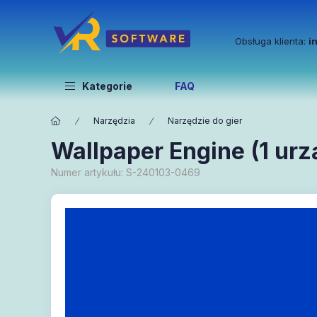
Obsługa klienta:
i
Kategorie
FAQ
Narzędzia
Narzędzie do gier
Wallpaper Engine (1 urzą
Numer artykułu:
S-240103-0469