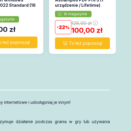
2022 Standard (16
urządzenie / Lifetime)
W magazynie
gazynie
129,00
zł
22
00
zł
100,00
zł
 internetowe i udostępniaj je innym!
zymuje działanie podczas grania w gry lub używania