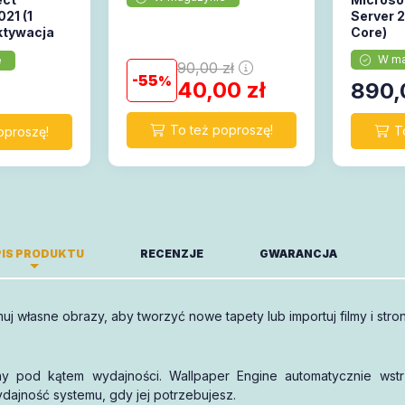
21 (1
Server 
ktywacja
Core)
W ma
e
90,00
zł
55
40,00
zł
890,
IS PRODUKTU
RECENZJE
GWARANCJA
 własne obrazy, aby tworzyć nowe tapety lub importuj filmy i strony
-miesięczny okres ważności.
Piszę opinię!
y pod kątem wydajności. Wallpaper Engine automatycznie wstr
ajność systemu, gdy jej potrzebujesz.