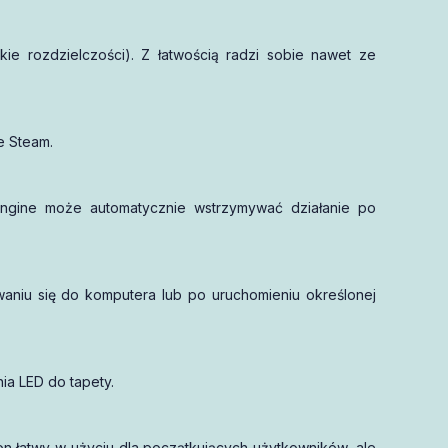
kie rozdzielczości). Z łatwością radzi sobie nawet ze
e Steam.
r Engine może automatycznie wstrzymywać działanie po
waniu się do komputera lub po uruchomieniu określonej
ia LED do tapety.
n łatwy w użyciu dla początkujących użytkowników, ale