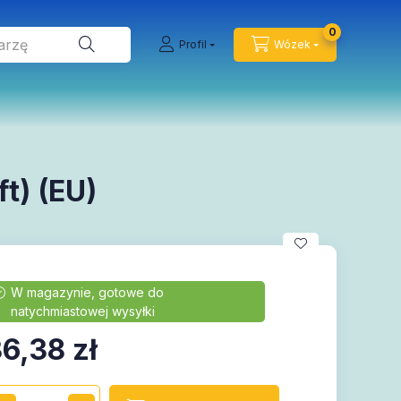
0
Profil
Wózek
t) (EU)
36,38
zł