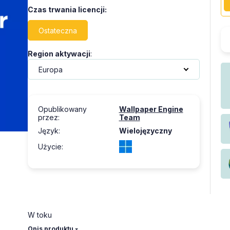
Czas trwania licencji
:
Ostateczna
Region aktywacji
:
Opublikowany
Wallpaper Engine
przez
:
Team
Język
:
Wielojęzyczny
Użycie
:
W toku
Opis produktu