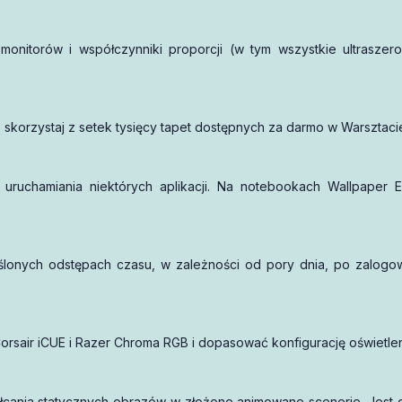
monitorów i współczynniki proporcji (w tym wszystkie ultraszero
ub skorzystaj z setek tysięcy tapet dostępnych za darmo w Warsztaci
y uruchamiania niektórych aplikacji. Na notebookach Wallpape
reślonych odstępach czasu, w zależności od pory dnia, po zalogo
rsair iCUE i Razer Chroma RGB i dopasować konfigurację oświetlen
łcania statycznych obrazów w złożone animowane scenerie. Jest o