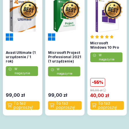
Microsoft
Windows 10 Pro
Avast Ultimate (1
Microsoft Project
W
urządzenie / 1
Professional 2021
magazynie
rok)
(1 urządzenie)
(Aktywacja
W
W
online)
magazynie
magazynie
55
90,00
zł
99,00
zł
99,00
zł
40,00
zł