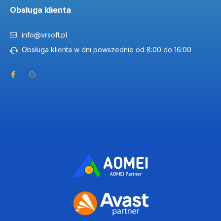
Obsługa klienta
Chcesz w pakiecie kopię w chmurze i VPN? Rozważ
info@vrsoft.pl
Norton 360 Deluxe
.
Obsługa klienta w dni powszednie od 8:00 do 16:00
Kategorie powiązane:
•
Antivirus
— szybka, podstawowa ochrona przed malware.
•
Internet Security & Firewall
— ochrona web/banking +
zapora.
•
VPN
— szyfrowane połączenie i prywatność online.