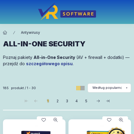
Antywirusy
ALL-IN-ONE SECURITY
Poznaj pakiety
All-in-One Security
(AV + firewall + dodatki) —
przejdź do
szczegółowego opisu
.
Wszystkie produkty w kategorii
185
produkt
1
30
1
2
3
4
5