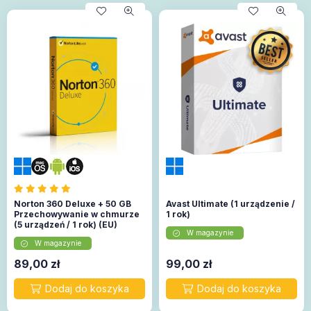
Norton 360 Deluxe + 50 GB
Avast Ultimate (1 urządzenie /
Przechowywanie w chmurze
1 rok)
(5 urządzeń / 1 rok) (EU)
W magazynie
W magazynie
89,00
zł
99,00
zł