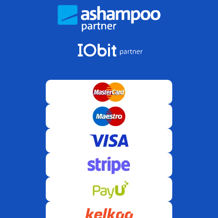
Licencja cyfrowa — co otrzymujesz?
Kupujesz
prawo do korzystania z oprogramowania
(licencję)
, a nie produkt pudełkowy.
Oficjalny klucz
aktywacyjny
wysyłamy e-mailem — szybka, bezpieczna i
zgodna aktywacja.
Więcej informacji:
Co obejmuje licencja?