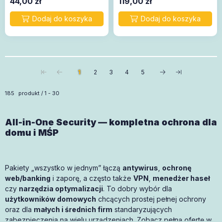
44,00
zł
119,00
zł
1
2
3
4
5
Wszystkie produkty w kategorii
185
produkt
1
30
All-in-One Security — kompletna ochrona dla
domu i MŚP
Pakiety „wszystko w jednym” łączą
antywirus
,
ochronę
web/banking
i zaporę, a często także
VPN
,
menedżer haseł
czy
narzędzia optymalizacji
. To dobry wybór dla
użytkowników domowych
chcących prostej pełnej ochrony
oraz dla
małych i średnich firm
standaryzujących
zabezpieczenia na wielu urządzeniach. Zobacz pełną ofertę w