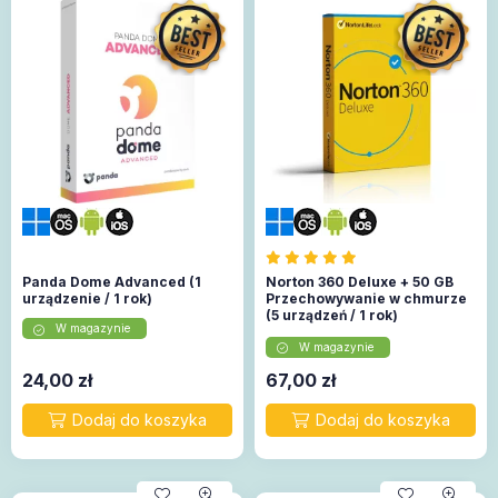
Panda Dome Advanced (1
Norton 360 Deluxe + 50 GB
urządzenie / 1 rok)
Przechowywanie w chmurze
(5 urządzeń / 1 rok)
W magazynie
(Subskrybuj) (EU)
W magazynie
24,00
zł
67,00
zł