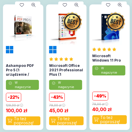
Microsoft
Windows 11 Pro
Ashampoo PDF
Microsoft Office
W
Pro 5 (1
2021 Professional
magazynie
urządzenie /
Plus (1
Lifetime)
urządzenie)
W
W
(Aktywacja
magazynie
magazynie
online)
49
22
43
79,00
zł
129,00
zł
79,00
zł
40,00
zł
100,00
zł
45,00
zł