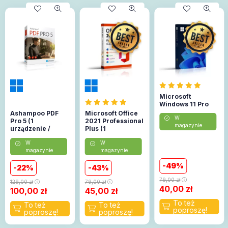
Microsoft
Windows 11 Pro
Ashampoo PDF
Microsoft Office
W
Pro 5 (1
2021 Professional
magazynie
urządzenie /
Plus (1
Lifetime)
urządzenie)
W
W
(Aktywacja
magazynie
magazynie
online)
49
22
43
79,00
zł
129,00
zł
79,00
zł
40,00
zł
100,00
zł
45,00
zł