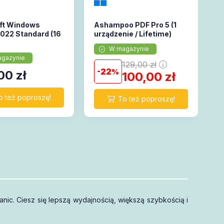
ft Windows
Ashampoo PDF Pro 5 (1
2022 Standard (16
urządzenie / Lifetime)
W magazynie
gazynie
129,00
zł
22
00
zł
100,00
zł
c. Ciesz się lepszą wydajnością, większą szybkością i