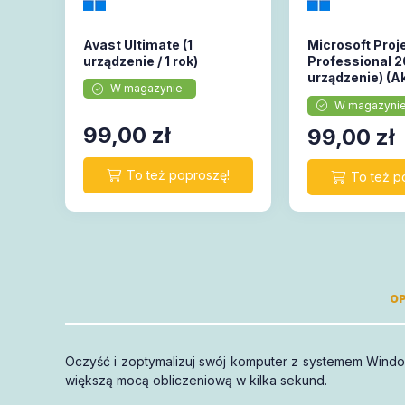
Avast Ultimate (1
Microsoft Proj
urządzenie / 1 rok)
Professional 20
urządzenie) (A
W magazynie
online)
W magazyni
99,00
zł
99,00
zł
OP
Oczyść i zoptymalizuj swój komputer z systemem Windo
mają 1
większą mocą obliczeniową w kilka sekund.
wsparcie
pełną gwarancję