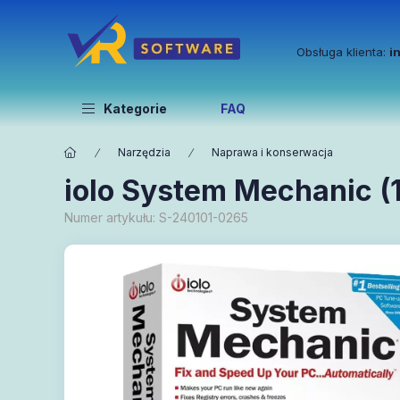
Obsługa klienta:
i
Kategorie
FAQ
Narzędzia
Naprawa i konserwacja
iolo System Mechanic (1
Numer artykułu:
S-240101-0265