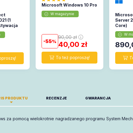
Microsoft Windows 10 Pro
W magazynie
ect
Microso
21 (1
Server 
ktywacja
Core)
W ma
e
90,00
zł
55
40,00
zł
890,
IS PRODUKTU
RECENZJE
GWARANCJA
ws za pomocą wielokrotnie nagradzanego programu System Mechani
-miesięczny okres ważności.