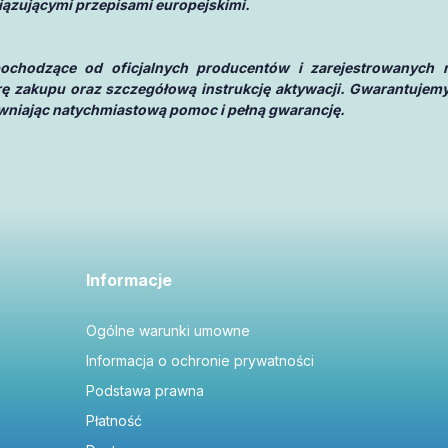
iązującymi przepisami europejskimi.
 pochodzące od oficjalnych producentów i zarejestrowanych 
urę zakupu oraz szczegółową instrukcję aktywacji. Gwarantujemy
pewniając natychmiastową pomoc i pełną gwarancję.
Informacje
Ogólne warunki umowne
Informacja o ochronie prywatności
Podstawa prawna
Płatność