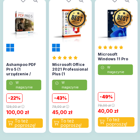
Microsoft
Windows 11 Pro
Ashampoo PDF
Microsoft Office
W
Pro 5 (1
2021 Professional
magazynie
urządzenie /
Plus (1
Lifetime)
urządzenie)
W
W
(Aktywacja
magazynie
magazynie
online)
49
22
43
79,00
zł
129,00
zł
79,00
zł
40,00
zł
100,00
zł
45,00
zł