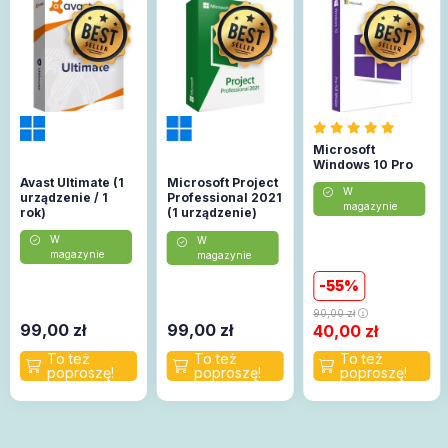
Microsoft
Windows 10 Pro
Avast Ultimate (1
Microsoft Project
W
urządzenie / 1
Professional 2021
magazynie
rok)
(1 urządzenie)
(Aktywacja
W
W
online)
magazynie
magazynie
55
90,00
zł
99,00
zł
99,00
zł
40,00
zł