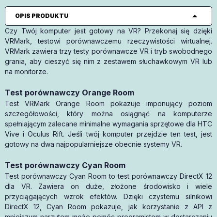
OPIS PRODUKTU
Czy Twój komputer jest gotowy na VR? Przekonaj się dzięki
VRMark, testowi porównawczemu rzeczywistości wirtualnej.
VRMark zawiera trzy testy porównawcze VR i tryb swobodnego
grania, aby cieszyć się nim z zestawem słuchawkowym VR lub
na monitorze.
Test porównawczy Orange Room
Test VRMark Orange Room pokazuje imponujący poziom
szczegółowości, który można osiągnąć na komputerze
spełniającym zalecane minimalne wymagania sprzętowe dla HTC
Vive i Oculus Rift. Jeśli twój komputer przejdzie ten test, jest
gotowy na dwa najpopularniejsze obecnie systemy VR.
Test porównawczy Cyan Room
Test porównawczy Cyan Room to test porównawczy DirectX 12
dla VR. Zawiera on duże, złożone środowisko i wiele
przyciągających wzrok efektów. Dzięki czystemu silnikowi
DirectX 12, Cyan Room pokazuje, jak korzystanie z API z
mniejszym narzutem może pomóc programistom w dostarczaniu